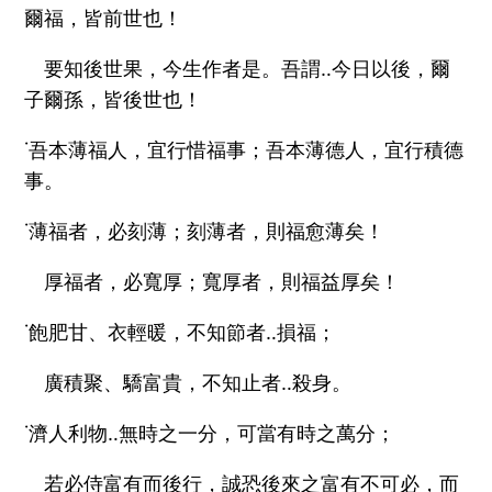
爾福，皆前世也！
要知後世果，今生作者是。吾謂‥今日以後，爾
子爾孫，皆後世也！
˙吾本薄福人，宜行惜福事；吾本薄德人，宜行積德
事。
˙薄福者，必刻薄；刻薄者，則福愈薄矣！
厚福者，必寬厚；寬厚者，則福益厚矣！
˙飽肥甘、衣輕暖，不知節者‥損福；
廣積聚、驕富貴，不知止者‥殺身。
˙濟人利物‥無時之一分，可當有時之萬分；
若必侍富有而後行，誠恐後來之富有不可必，而