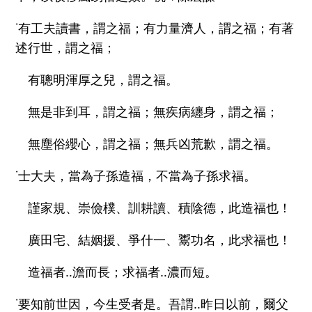
˙有工夫讀書，謂之福；有力量濟人，謂之福；有著
述行世，謂之福；
有聰明渾厚之兒，謂之福。
無是非到耳，謂之福；無疾病纏身，謂之福；
無塵俗纓心，謂之福；無兵凶荒歉，謂之福。
˙士大夫，當為子孫造福，不當為子孫求福。
謹家規、崇儉樸、訓耕讀、積陰德，此造福也！
廣田宅、結姻援、爭什一、鬻功名，此求福也！
造福者‥澹而長；求福者‥濃而短。
˙要知前世因，今生受者是。吾謂‥昨日以前，爾父