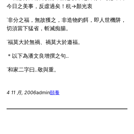
今日之美事，反虛過矣！秔→顏光衷
˙非分之福，無故獲之，非造物釣餌，即人世機阱，
切須當下猛省，斬滅痴腸。
˙福莫大於無禍、禍莫大於邀福。
＊以下為潘文良增撰之句‥
˙和家二字曰‥敬與重。
4 11 月, 2006
admin
頤養