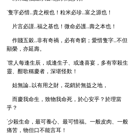
˙隻字必惜‥貴之根也！粒米必珍‥富之源也！
片言必謹‥福之基也！微命必護‥壽之本也！
作賤五穀‥非有奇禍，必有奇窮；愛惜隻字‥不但
顯榮，亦延壽。
˙世人每逢生辰，或逢生子、或逢喜宴，多有宰殺生
靈、酣歌稱慶者，深堪怪歎！
姑無論‥以有用之財，花銷於無益之地，
而慶我命生，致物我命死，於心安乎？於理當
乎？
˙少殺生命，最可養心、最可惜福。一般皮肉、一般
痛苦，物但口不能言耳！