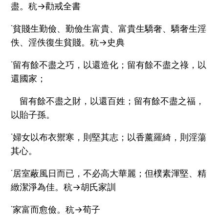
盡。秔→勸戒全書
˙貧賤生勤儉、勤儉生富貴、富貴生驕奢、驕奢生淫
佚、淫佚復生貧賤。秔→史典
˙留有餘不盡之巧，以還造化；留有餘不盡之祿，以
還國家；
留有餘不盡之財，以還百姓；留有餘不盡之福，
以貽子孫。
˙婦女以布衣禦寒，則堅其志；以香薰羅綺，則淫蕩
其心。
˙居室蔽風日而已，不必高大華麗；但樸素渾堅、精
緻潔淨為佳。秔→胡氏家訓
˙家富而愈儉。秔→荀子