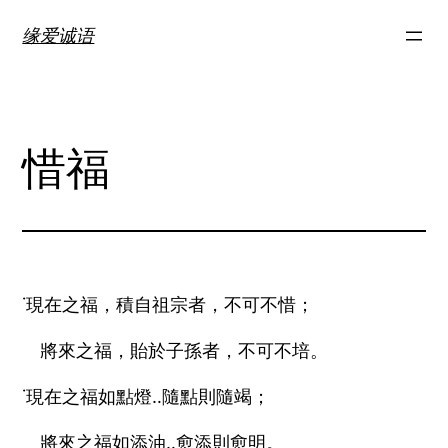
跳
缘爱诚语
至
内
容
惜福
˙現在之福，積自祖宗者，不可不惜；
將來之福，貽於子孫者，不可不培。
˙現在之福如點燈‥隨點則隨竭；
將來之福如添油‥愈添則愈明。