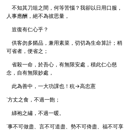
不知其刀俎之間，何等苦惱？我卻以日用口服，
人事應酬，絕不為彼思量，
豈復有仁心乎？
供客勿多餚品，兼用素菜，切切為生命算計；稍
可省者，便省之；
省殺一命，於吾心，有無限安處，積此仁心慈
念，自有無限妙處，
此為善中，一大功課也！秔→高忠憲
˙方丈之食，不過一飽；
綈袍之繡，不過一暖。
˙事不可做盡、言不可道盡、勢不可倚盡、福不可享