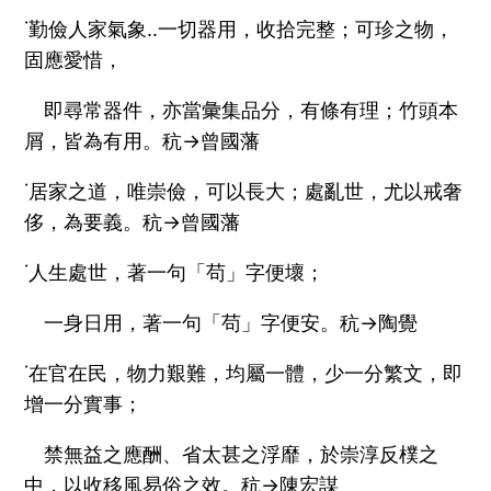
˙勤儉人家氣象‥一切器用，收拾完整；可珍之物，
固應愛惜，
即尋常器件，亦當彙集品分，有條有理；竹頭本
屑，皆為有用。秔→曾國藩
˙居家之道，唯崇儉，可以長大；處亂世，尤以戒奢
侈，為要義。秔→曾國藩
˙人生處世，著一句「苟」字便壞；
一身日用，著一句「苟」字便安。秔→陶覺
˙在官在民，物力艱難，均屬一體，少一分繁文，即
增一分實事；
禁無益之應酬、省太甚之浮靡，於崇淳反樸之
中，以收移風易俗之效。秔→陳宏謀