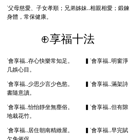
˙父母慈愛、子女孝順；兄弟姊妹‥相親相愛；鍛鍊
身體，常保健康。
⊕享福十法
˙會享福‥存心快樂常知足。 ▍˙會享福‥明窗淨
几娛心目。
˙會享福‥少思少言少色慾。 ▍˙會享福‥滿架詩
書隨意讀。
˙會享福‥怡怡靜坐無塵俗。 ▍˙會享福‥但有隙
地栽花竹。
˙會享福‥居住朝南精緻屋。 ▍˙會享福‥早完賦
欠免催促。