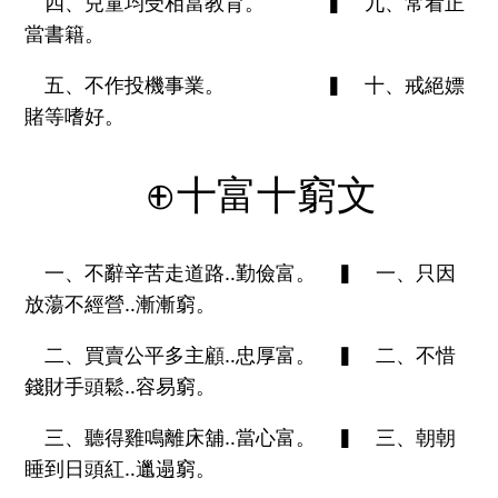
四、兒童均受相當教育。 ▍ 九、常看正
當書籍。
五、不作投機事業。 ▍ 十、戒絕嫖
賭等嗜好。
⊕十富十窮文
一、不辭辛苦走道路‥勤儉富。 ▍ 一、只因
放蕩不經營‥漸漸窮。
二、買賣公平多主顧‥忠厚富。 ▍ 二、不惜
錢財手頭鬆‥容易窮。
三、聽得雞鳴離床舖‥當心富。 ▍ 三、朝朝
睡到日頭紅‥邋遢窮。