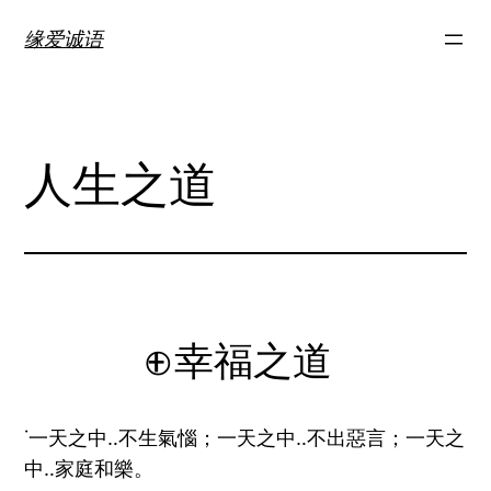
跳
缘爱诚语
至
内
容
人生之道
⊕幸福之道
˙一天之中‥不生氣惱；一天之中‥不出惡言；一天之
中‥家庭和樂。