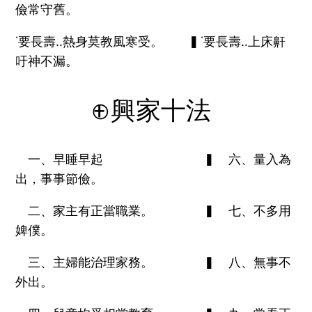
儉常守舊。
˙要長壽‥熱身莫教風寒受。 ▍˙要長壽‥上床鼾
吁神不漏。
⊕興家十法
一、早睡早起 ▍ 六、量入為
出，事事節儉。
二、家主有正當職業。 ▍ 七、不多用
婢僕。
三、主婦能治理家務。 ▍ 八、無事不
外出。