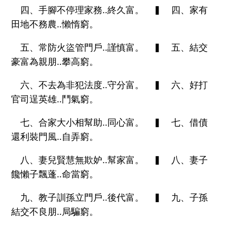
四、手腳不停理家務‥終久富。 ▍ 四、家有
田地不務農‥懶惰窮。
五、常防火盜管門戶‥謹慎富。 ▍ 五、結交
豪富為親朋‥攀高窮。
六、不去為非犯法度‥守分富。 ▍ 六、好打
官司逞英雄‥鬥氣窮。
七、合家大小相幫助‥同心富。 ▍ 七、借債
還利裝門風‥自弄窮。
八、妻兒賢慧無欺妒‥幫家富。 ▍ 八、妻子
饞懶子飄蓬‥命當窮。
九、教子訓孫立門戶‥後代富。 ▍ 九、子孫
結交不良朋‥局騙窮。