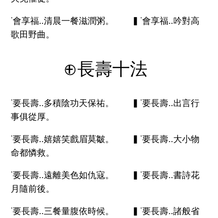
˙會享福‥清晨一餐滋潤粥。 ▍˙會享福‥吟對高
歌田野曲。
⊕長壽十法
˙要長壽‥多積陰功天保祐。 ▍˙要長壽‥出言行
事俱從厚。
˙要長壽‥嬉嬉笑戲眉莫皺。 ▍˙要長壽‥大小物
命都憐救。
˙要長壽‥遠離美色如仇寇。 ▍˙要長壽‥書詩花
月隨前後。
˙要長壽‥三餐量腹依時候。 ▍˙要長壽‥諸般省